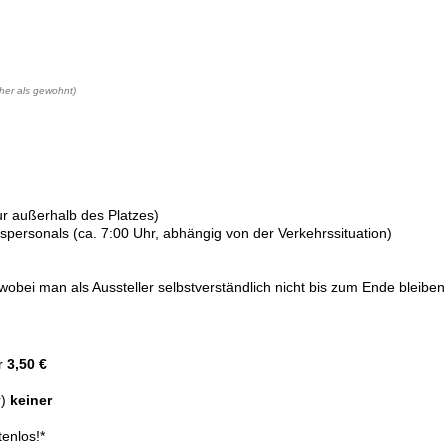
her als gewohnt)
pur außerhalb des Platzes)
personals (ca. 7:00 Uhr, abhängig von der Verkehrssituation)
wobei man als Aussteller selbstverständlich nicht bis zum Ende bleibe
er
3,50 €
r)
keiner
enlos!*